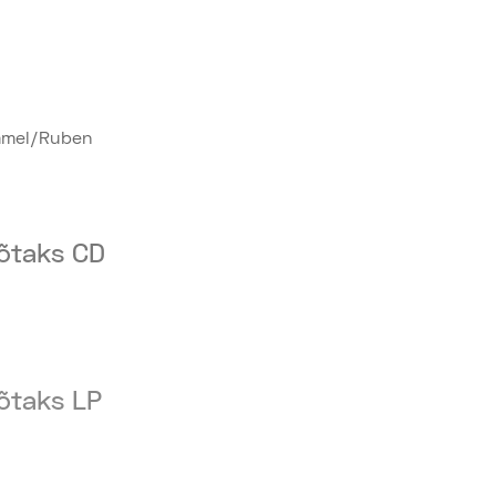
mmel/Ruben
võtaks CD
võtaks LP